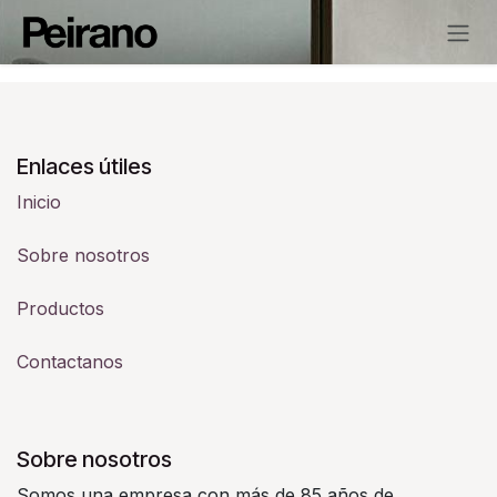
Ir al contenido
Enlaces útiles
Inicio
Sobre nosotros
Productos
Contactanos
Sobre nosotros
Somos una empresa con más de 85 años de