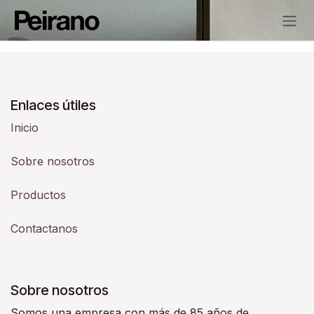
Ir al contenido
Enlaces útiles
Inicio
Sobre nosotros
Productos
Contactanos
Sobre nosotros
Somos una empresa con más de 85 años de